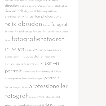
creative
Portrait Wien kreativ
cover fotografie
direction
creative director
Debütantinnen Fotoshooting
donaustadt
elegantes Ballshooting
exklusive
fashion photographer
Eventfotografie Wien
felix abrudan
fotograf
fine art
Fotograf für Ballshootings
Fotograf für Künstler und Autoren
fotografie
fotograf
Wien
in wien
Fotograf Wiener Rathaus
glamour
imagogestalter
photography
inszenierte
kreatives
Porträtfotografie Wien
interview
portrait
künstlerische Portraitfotografie Wien
portrait
Künstlerporträt Wien
mode fotograf
professioneller
Porträtfotograf Wien
fotograf
Schwarz-Weiß Fotografie Ball
wien
vienna
werbefotograf
wiener