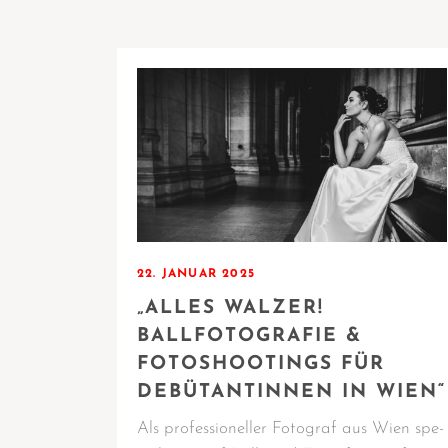
22. JANUAR 2025
„ALLES WALZER!
BALLFOTOGRAFIE &
FOTOSHOOTINGS FÜR
DEBÜTANTINNEN IN WIEN“
Als pro­fes­sio­nel­ler Foto­graf aus Wien spe­