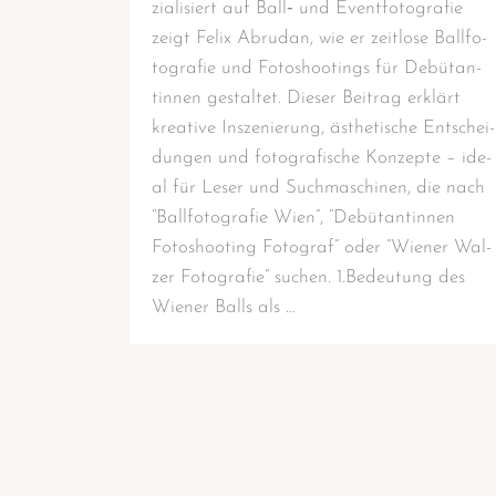
zia­li­siert auf Ball‑ und Event­fo­to­gra­fie
zeigt Felix Abru­dan, wie er zeit­lo­se Ball­fo­
to­gra­fie und Foto­shoo­tings für Debü­tan­
tin­nen gestal­tet. Die­ser Bei­trag erklärt
krea­ti­ve Insze­nie­rung, ästhe­ti­sche Ent­schei­
dun­gen und foto­gra­fi­sche Kon­zep­te – ide­
al für Leser und Such­ma­schi­nen, die nach
“Ball­fo­to­gra­fie Wien”, “Debü­tan­tin­nen
Foto­shoo­ting Foto­graf” oder “Wie­ner Wal­
zer Foto­gra­fie” suchen. 1.Bedeutung des
Wie­ner Balls als …