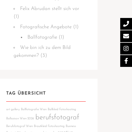
Felix Abrudan stellt sich vor
(1)
Fotografische Angebote
(1)
Ballfotografie
(1)
Wie bin ich zu dem Bild
gekommen?
(3)
TAG ÜBERSICHT
art gallery
Ballfotografie Wien
Ballkleid Fotoshooting
berufsfotograf
Ballsaison Wien 2026
Berufsfotograf Wien
Brautkleid Fotoshooting
Business