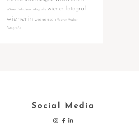
wiener fotograf
Wiener Ballsaison Fotografie
wienerin
wienerisch
Wiener Walzer
Fotografie
Social Media
Insta­gram
Face­book
Lin­ke­din