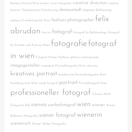
creative direction
Business Portrait Wien kreativ
cover fotografie
creative
donaustadt
director
Debütantinnen Fotoshooting
elegantes Ballshooting
felix
fashion photographer
exklusive Eventfotografie Wien
abrudan
fotograf
fine art
Fotograf für Ballshootings
Fotograf
fotografie
fotograf
für Künstler und Autoren Wien
in wien
Fotograf Wiener Rathaus
glamour photography
imagogestalter
inszenierte Porträtfotografie Wien
interview
kreatives portrait
künstlerische Portraitfotografie Wien
portrait
Künstlerporträt Wien
mode fotograf
Porträtfotograf Wien
professioneller fotograf
Schwarz-Weiß
wien
vienna
werbefotograf
wiener
Fotografie Ball
Wiener
wienerin
wiener fotograf
Ballsaison Fotografie
wienerisch
Wiener Walzer Fotografie