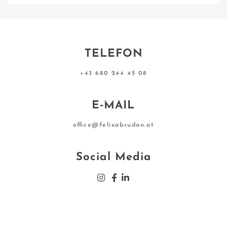
TELEFON
+43 680 244 45 08
E‑MAIL
office@felixabrudan.at
Social Media
Insta­gram
Face­book
Lin­ke­din