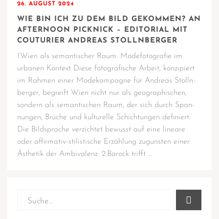
26. AUGUST 2024
WIE BIN ICH ZU DEM BILD GEKOMMEN? AN
AFTERNOON PICKNICK – EDITORIAL MIT
COUTURIER ANDREAS STOLLNBERGER
1.Wien als seman­ti­scher Raum: Mode­fo­to­gra­fie im
urba­nen Kon­text Die­se foto­gra­fi­sche Arbeit, kon­zi­piert
im Rah­men einer Mode­kam­pa­gne für Andre­as Stolln­
ber­ger, begreift Wien nicht nur als geo­gra­phi­schen,
son­dern als seman­ti­schen Raum, der sich durch Span­
nun­gen, Brü­che und kul­tu­rel­le Schich­tun­gen defi­niert.
Die Bild­spra­che ver­zich­tet bewusst auf eine linea­re
oder affir­­ma­­tiv-sti­­lis­­ti­­sche Erzäh­lung zuguns­ten einer
Ästhe­tik der Ambi­va­lenz. 2.Barock trifft …