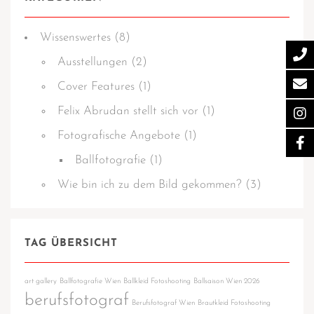
Wissens­­wertes
(8)
Ausstellungen
(2)
Cover Features
(1)
Felix Abrudan stellt sich vor
(1)
Fotografische Angebote
(1)
Ballfotografie
(1)
Wie bin ich zu dem Bild gekommen?
(3)
TAG ÜBERSICHT
art gallery
Ballfotografie Wien
Ballkleid Fotoshooting
Ballsaison Wien 2026
berufsfotograf
Berufsfotograf Wien
Brautkleid Fotoshooting