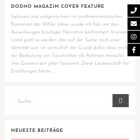
DODHO MAGAZIN COVER FEATURE
Gebo­ren und auf­ge­wach­sen im post­kom­mu­nis­ti­schen
Rumä­ni­en der 1990er Jah­re, wur­de ich früh mit den
Aus­wir­kun­gen brü­chi­ger Nar­ra­ti­ve kon­fron­tiert. In einem
Land groß zu wer­den, das auf der Suche nach einer
Iden­ti­tät war, ist ver­mut­lich der Grund dafür, dass mich
die Bedeu­tung von Geschich­ten als Rah­men mensch­li­
cher Exis­tenz seit jeher fas­zi­niert. Die­se Lei­den­schaft für
Erzäh­lun­gen führte …
NEUESTE BEITRÄGE