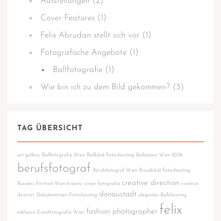
Ausstellungen
(2)
Cover Features
(1)
Felix Abrudan stellt sich vor
(1)
Fotografische Angebote
(1)
Ballfotografie
(1)
Wie bin ich zu dem Bild gekommen?
(3)
TAG ÜBERSICHT
art gallery
Ballfotografie Wien
Ballkleid Fotoshooting
Ballsaison Wien 2026
berufsfotograf
Berufsfotograf Wien
Brautkleid Fotoshooting
creative direction
Business Portrait Wien kreativ
cover fotografie
creative
donaustadt
director
Debütantinnen Fotoshooting
elegantes Ballshooting
felix
fashion photographer
exklusive Eventfotografie Wien