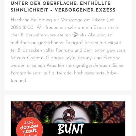
UNTER DER OBERFLÄCHE. ENTHÜLLTE
SINNLICHKEIT – VERBORGENER EXZESS
Herz­li­che Ein­la­dung zur Ver­nis­sa­ge am 24sten Juni
2026 18:00 Wir freu­en uns sehr am ein Exzess sinn­li­
cher Bil­der­wel­ten vor­zu­stel­len 🤩Felix Abru­dan, ist
mehr­fach aus­ge­zeich­ne­ter Foto­graf, Insze­nie­rer exqui­si­
ter Bild­stre­cken vol­ler Fan­ta­sie und dem einen gewis­sen
Wie­ner Charme. Gla­mour, style, beau­ty, und Ele­ganz
wer­den in sei­nen Arbei­ten stets groß­ge­schrie­ben. Sei­ne
Foto­gra­fie setzt auf glit­zern­de, hoch­in­sze­nier­te Arbei­
ten und …