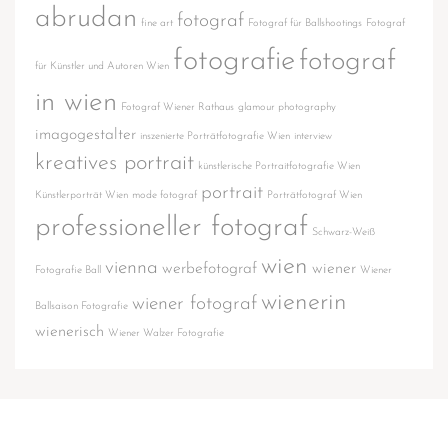
abrudan
fotograf
fine art
Fotograf für Ballshootings
Fotograf
fotografie
fotograf
für Künstler und Autoren Wien
in wien
Fotograf Wiener Rathaus
glamour photography
imagogestalter
inszenierte Porträtfotografie Wien
interview
kreatives portrait
künstlerische Portraitfotografie Wien
portrait
Künstlerporträt Wien
mode fotograf
Porträtfotograf Wien
professioneller fotograf
Schwarz-Weiß
wien
vienna
werbefotograf
wiener
Fotografie Ball
Wiener
wienerin
wiener fotograf
Ballsaison Fotografie
wienerisch
Wiener Walzer Fotografie