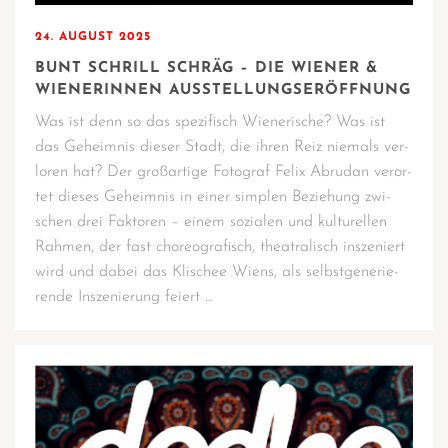
24. AUGUST 2025
BUNT SCHRILL SCHRÄG – DIE WIENER &
WIENERINNEN AUSSTELLUNGSERÖFFNUNG
Was ist denn so das spe­zi­fisch Wie­ne­ri­sche? Was ist
das Geheim­nis die­ser Stadt, die ihren Reiz nie­mals ver­
lo­ren hat? Der groß­ar­ti­ge Foto­graf Felix Abru­dan ver­or­
tet die­ses Geheim­nis in einer simp­len Bezie­hung zwi­
schen drei Fak­to­ren – einem sozia­len und kul­tu­rel­len
Rah­men, der fast cho­reo­gra­fisch, thea­tra­lisch insze­niert
wird und dabei das Kli­schee Wiens, als selbst­ge­ne­rie­
ren­de Insze­nie­rung feiert …