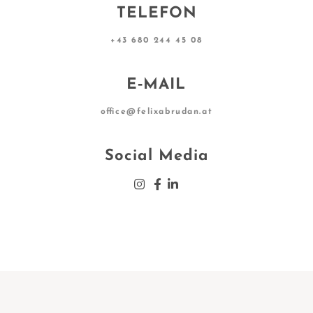
TELEFON
+43 680 244 45 08
E‑MAIL
office@felixabrudan.at
Social Media
Insta­gram
Face­book
Lin­ke­din