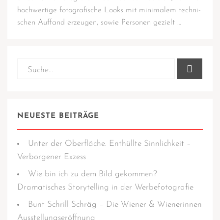
hoch­wer­ti­ge foto­gra­fi­sche Looks mit mini­ma­lem tech­ni­
schen Auf­fand erzeu­gen, sowie Per­so­nen gezielt …
NEUESTE BEITRÄGE
Unter der Oberfläche. Enthüllte Sinnlichkeit –
Verborgener Exzess
Wie bin ich zu dem Bild gekommen?
Dramatisches Storytelling in der Werbefotografie
Bunt Schrill Schräg – Die Wiener & Wienerinnen
Ausstellungseröffnung