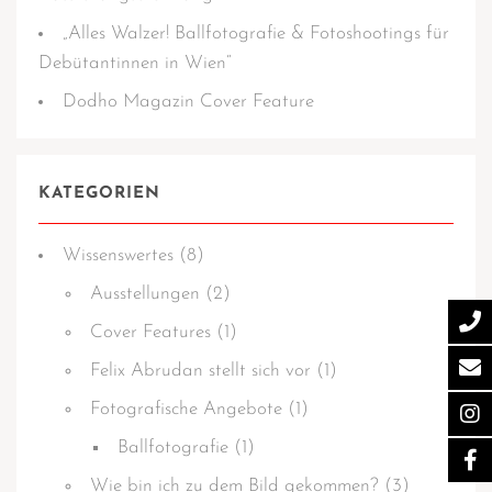
„Alles Walzer! Ballfotografie & Fotoshootings für
Debütantinnen in Wien“
Dodho Magazin Cover Feature
KATEGORIEN
Wissens­­wertes
(8)
Ausstellungen
(2)
Cover Features
(1)
Felix Abrudan stellt sich vor
(1)
Fotografische Angebote
(1)
Ballfotografie
(1)
Wie bin ich zu dem Bild gekommen?
(3)