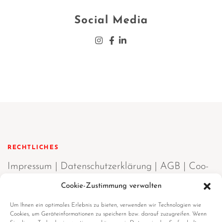
Social Media
Insta­gram
Face­book
Lin­ke­din
RECHTLICHES
Impres­sum
|
Daten­schutz­er­klä­rung
|
AGB
|
Coo­
kie-Richt­li­ni­en (EU)
Cookie-Zustimmung verwalten
Um Ihnen ein optimales Erlebnis zu bieten, verwenden wir Technologien wie
Cookies, um Geräteinformationen zu speichern bzw. darauf zuzugreifen. Wenn