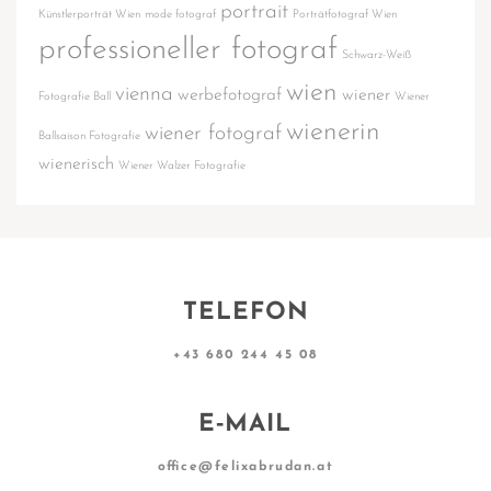
portrait
Künstlerporträt Wien
mode fotograf
Porträtfotograf Wien
professioneller fotograf
Schwarz-Weiß
wien
vienna
werbefotograf
wiener
Fotografie Ball
Wiener
wienerin
wiener fotograf
Ballsaison Fotografie
wienerisch
Wiener Walzer Fotografie
TELEFON
+43 680 244 45 08
E‑MAIL
office@felixabrudan.at