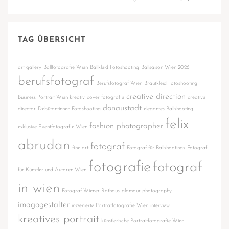
TAG ÜBERSICHT
art gallery
Ballfotografie Wien
Ballkleid Fotoshooting
Ballsaison Wien 2026
berufsfotograf
Berufsfotograf Wien
Brautkleid Fotoshooting
creative direction
Business Portrait Wien kreativ
cover fotografie
creative
donaustadt
director
Debütantinnen Fotoshooting
elegantes Ballshooting
felix
fashion photographer
exklusive Eventfotografie Wien
abrudan
fotograf
fine art
Fotograf für Ballshootings
Fotograf
fotografie
fotograf
für Künstler und Autoren Wien
in wien
Fotograf Wiener Rathaus
glamour photography
imagogestalter
inszenierte Porträtfotografie Wien
interview
kreatives portrait
künstlerische Portraitfotografie Wien