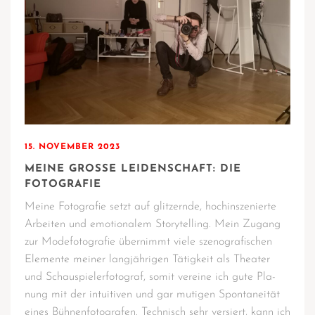
15. NOVEMBER 2023
MEINE GROSSE LEIDENSCHAFT: DIE F
OTOGRAFIE
Mei­ne Foto­gra­fie setzt auf glit­zern­de, hoch­in­sze­nier­te
Arbei­ten und emo­tio­na­lem Sto­rytel­ling. Mein Zugang
zur Mode­fo­to­gra­fie über­nimmt vie­le szen­o­gra­fi­schen
Ele­men­te mei­ner lang­jäh­ri­gen Tätig­keit als Thea­ter
und Schau­spiel­erfo­to­graf, somit ver­ei­ne ich gute Pla­
nung mit der intui­ti­ven und gar muti­gen Spon­ta­nei­tät
eines Büh­nen­fo­to­gra­fen. Tech­nisch sehr ver­siert, kann ich