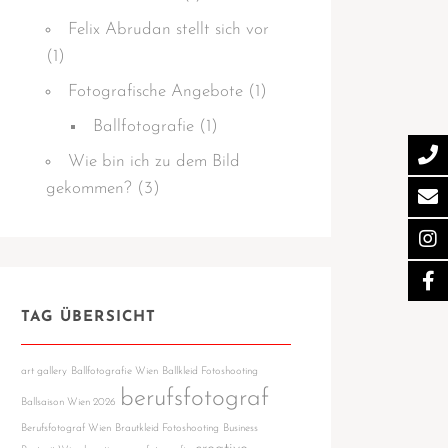
Felix Abrudan stellt sich vor
(1)
Fotografische Angebote
(1)
Ballfotografie
(1)
Wie bin ich zu dem Bild
gekommen?
(3)
TAG ÜBERSICHT
art gallery
Ballfotografie Wien
Ballkleid Fotoshooting
berufsfotograf
Ballsaison Wien 2026
Berufsfotograf Wien
Brautkleid Fotoshooting
Business