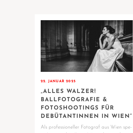
22. JANUAR 2025
„ALLES WALZER!
BALLFOTOGRAFIE &
FOTOSHOOTINGS FÜR
DEBÜTANTINNEN IN WIEN“
Als pro­fes­sio­nel­ler Foto­graf aus Wien spe­