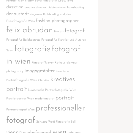
creative
Portrait Wien kreativ
cover fotografie
direction
creative director
Debütantinnen Fotoshooting
donaustadt
elegantes Ballshooting
exklusive
fashion photographer
Eventfotografie Wien
felix abrudan
fotograf
fine art
Fotograf für Ballshootings
Fotograf für Künstler und Autoren
fotografie
fotograf
Wien
in wien
Fotograf Wiener Rathaus
glamour
imagogestalter
photography
inszenierte
kreatives
Porträtfotografie Wien
interview
portrait
künstlerische Portraitfotografie Wien
portrait
Künstlerporträt Wien
mode fotograf
professioneller
Porträtfotograf Wien
fotograf
Schwarz-Weiß Fotografie Ball
wien
vienna
werbefotograf
wiener