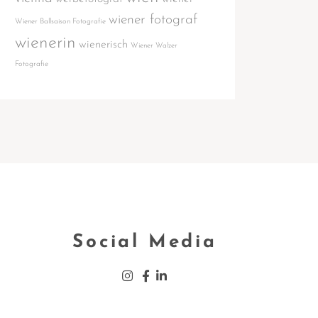
wiener fotograf
Wiener Ballsaison Fotografie
wienerin
wienerisch
Wiener Walzer
Fotografie
Social Media
Insta­gram
Face­book
Lin­ke­din