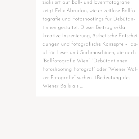
zia­li­siert auf Ball‑ und Event­fo­to­gra­fie
zeigt Felix Abru­dan, wie er zeit­lo­se Ball­fo­
to­gra­fie und Foto­shoo­tings für Debü­tan­
tin­nen gestal­tet. Die­ser Bei­trag erklärt
krea­ti­ve Insze­nie­rung, ästhe­ti­sche Ent­schei­
dun­gen und foto­gra­fi­sche Kon­zep­te – ide­
al für Leser und Such­ma­schi­nen, die nach
“Ball­fo­to­gra­fie Wien”, “Debü­tan­tin­nen
Foto­shoo­ting Foto­graf” oder “Wie­ner Wal­
zer Foto­gra­fie” suchen. 1.Bedeutung des
Wie­ner Balls als …