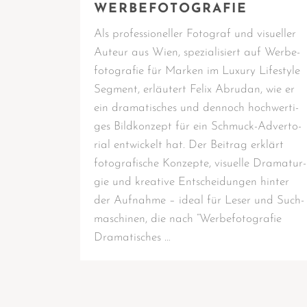
WERBEFOTOGRAFIE
Als pro­fes­sio­nel­ler Foto­graf und visu­el­ler
Auteur aus Wien, spe­zia­li­siert auf Wer­be­
fo­to­gra­fie für Mar­ken im Luxu­ry Life­style
Seg­ment, erläu­tert Felix Abru­dan, wie er
ein dra­ma­ti­sches und den­noch hoch­wer­ti­
ges Bild­kon­zept für ein Schmuck-Adver­­­to­
ri­al ent­wi­ckelt hat. Der Bei­trag erklärt
foto­gra­fi­sche Kon­zep­te, visu­el­le Dra­ma­tur­
gie und krea­ti­ve Ent­schei­dun­gen hin­ter
der Auf­nah­me – ide­al für Leser und Such­
ma­schi­nen, die nach “Wer­be­fo­to­gra­fie
Dramatisches …