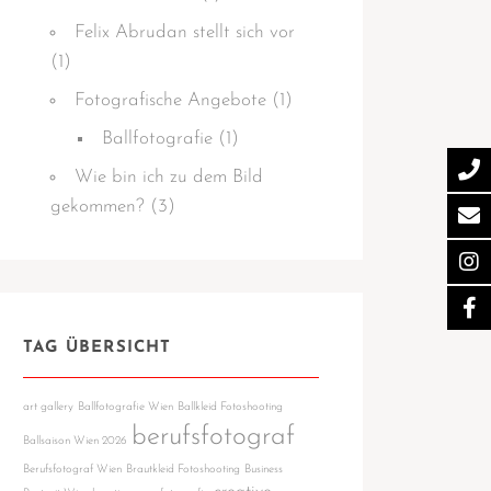
Felix Abrudan stellt sich vor
(1)
Fotografische Angebote
(1)
Ballfotografie
(1)
Wie bin ich zu dem Bild
gekommen?
(3)
TAG ÜBERSICHT
art gallery
Ballfotografie Wien
Ballkleid Fotoshooting
berufsfotograf
Ballsaison Wien 2026
Berufsfotograf Wien
Brautkleid Fotoshooting
Business