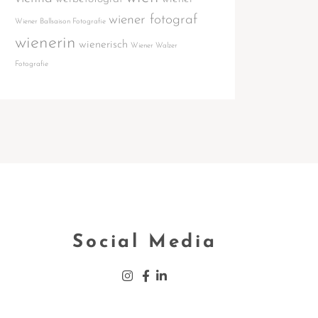
wiener fotograf
Wiener Ballsaison Fotografie
wienerin
wienerisch
Wiener Walzer
Fotografie
Social Media
Insta­gram
Face­book
Lin­ke­din