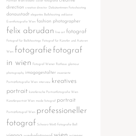
creative
Portrait Wien kreativ
cover fotografie
direction
creative director
Debütantinnen Fotoshooting
donaustadt
elegantes Ballshooting
exklusive
fashion photographer
Eventfotografie Wien
felix abrudan
fotograf
fine art
Fotograf für Ballshootings
Fotograf für Künstler und Autoren
fotografie
fotograf
Wien
in wien
Fotograf Wiener Rathaus
glamour
imagogestalter
photography
inszenierte
kreatives
Porträtfotografie Wien
interview
portrait
künstlerische Portraitfotografie Wien
portrait
Künstlerporträt Wien
mode fotograf
professioneller
Porträtfotograf Wien
fotograf
Schwarz-Weiß Fotografie Ball
wien
vienna
werbefotograf
wiener