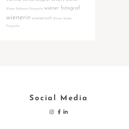
wiener fotograf
Wiener Ballsaison Fotografie
wienerin
wienerisch
Wiener Walzer
Fotografie
Social Media
Insta­gram
Face­book
Lin­ke­din