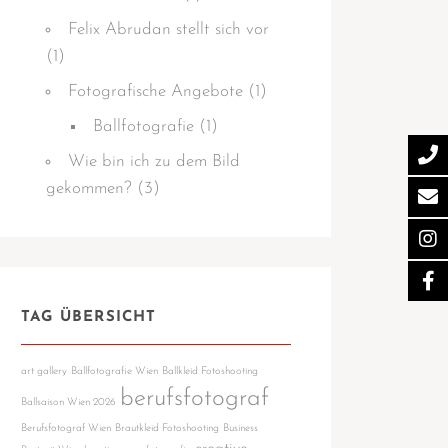
Felix Abrudan stellt sich vor
(1)
Fotografische Angebote
(1)
Ballfotografie
(1)
Wie bin ich zu dem Bild
gekommen?
(3)
TAG ÜBERSICHT
art gallery
Ballfotografie Wien
Ballkleid Fotoshooting
berufsfotograf
Ballsaison Wien 2026
Berufsfotograf Wien
Brautkleid Fotoshooting
Business