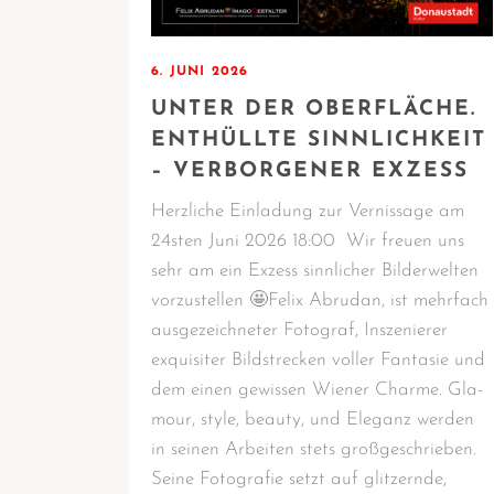
6. JUNI 2026
UNTER DER OBERFLÄCHE.
ENTHÜLLTE SINNLICHKEIT
– VERBORGENER EXZESS
Herz­li­che Ein­la­dung zur Ver­nis­sa­ge am
24sten Juni 2026 18:00 Wir freu­en uns
sehr am ein Exzess sinn­li­cher Bil­der­wel­ten
vor­zu­stel­len 🤩Felix Abru­dan, ist mehr­fach
aus­ge­zeich­ne­ter Foto­graf, Insze­nie­rer
exqui­si­ter Bild­stre­cken vol­ler Fan­ta­sie und
dem einen gewis­sen Wie­ner Charme. Gla­
mour, style, beau­ty, und Ele­ganz wer­den
in sei­nen Arbei­ten stets groß­ge­schrie­ben.
Sei­ne Foto­gra­fie setzt auf glit­zern­de,