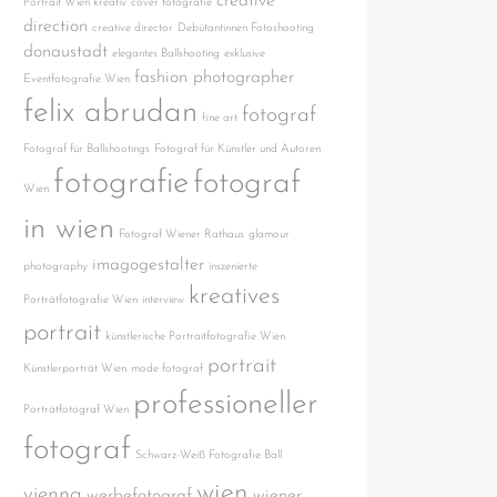
creative
Portrait Wien kreativ
cover fotografie
direction
creative director
Debütantinnen Fotoshooting
donaustadt
elegantes Ballshooting
exklusive
fashion photographer
Eventfotografie Wien
felix abrudan
fotograf
fine art
Fotograf für Ballshootings
Fotograf für Künstler und Autoren
fotografie
fotograf
Wien
in wien
Fotograf Wiener Rathaus
glamour
imagogestalter
photography
inszenierte
kreatives
Porträtfotografie Wien
interview
portrait
künstlerische Portraitfotografie Wien
portrait
Künstlerporträt Wien
mode fotograf
professioneller
Porträtfotograf Wien
fotograf
Schwarz-Weiß Fotografie Ball
wien
vienna
werbefotograf
wiener