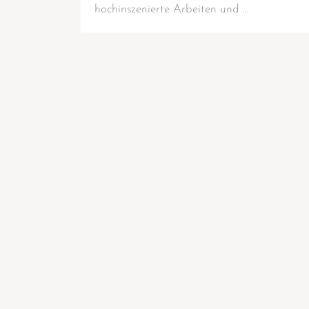
hoch­in­sze­nier­te Arbei­ten und …