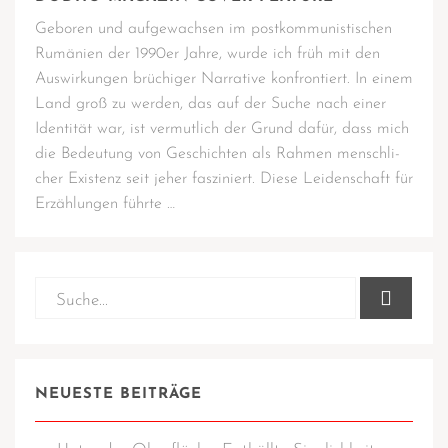
Gebo­ren und auf­ge­wach­sen im post­kom­mu­nis­ti­schen
Rumä­ni­en der 1990er Jah­re, wur­de ich früh mit den
Aus­wir­kun­gen brü­chi­ger Nar­ra­ti­ve kon­fron­tiert. In einem
Land groß zu wer­den, das auf der Suche nach einer
Iden­ti­tät war, ist ver­mut­lich der Grund dafür, dass mich
die Bedeu­tung von Geschich­ten als Rah­men mensch­li­
cher Exis­tenz seit jeher fas­zi­niert. Die­se Lei­den­schaft für
Erzäh­lun­gen führte …
NEUESTE BEITRÄGE