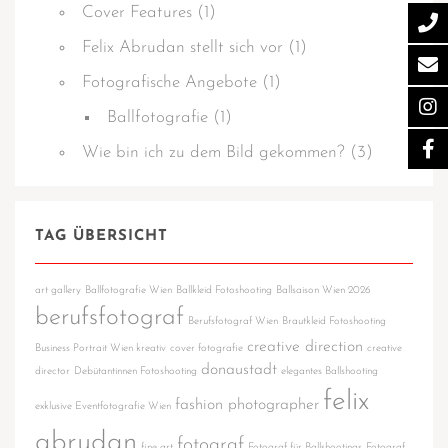
Cover Features
(1)
Felix Abrudan stellt sich vor
(1)
Fotografische Angebote
(1)
Ballfotografie
(1)
Wie bin ich zu dem Bild gekommen?
(3)
TAG ÜBERSICHT
art gallery
Ballfotografie Wien
Ballkleid Fotoshooting
Ballsaison Wien 2026
berufsfotograf
Berufsfotograf Wien
Brautkleid Fotoshooting
creative direction
Business Portrait Wien kreativ
cover fotografie
creative
donaustadt
director
Debütantinnen Fotoshooting
elegantes Ballshooting
felix
fashion photographer
exklusive Eventfotografie Wien
abrudan
fotograf
fine art
Fotograf für Ballshootings
Fotograf