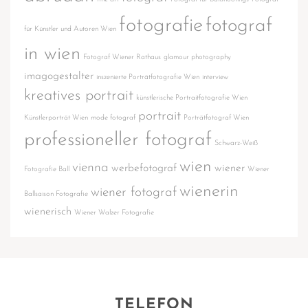
fotografie
fotograf
für Künstler und Autoren Wien
in wien
Fotograf Wiener Rathaus
glamour photography
imagogestalter
inszenierte Porträtfotografie Wien
interview
kreatives portrait
künstlerische Portraitfotografie Wien
portrait
Künstlerporträt Wien
mode fotograf
Porträtfotograf Wien
professioneller fotograf
Schwarz-Weiß
wien
vienna
werbefotograf
wiener
Fotografie Ball
Wiener
wienerin
wiener fotograf
Ballsaison Fotografie
wienerisch
Wiener Walzer Fotografie
TELEFON