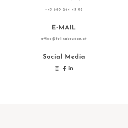
+43 680 244 45 08
E‑MAIL
office@felixabrudan.at
Social Media
Insta­gram
Face­book
Lin­ke­din