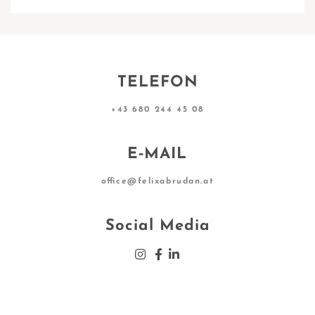
TELEFON
+43 680 244 45 08
E‑MAIL
office@felixabrudan.at
Social Media
Insta­gram
Face­book
Lin­ke­din