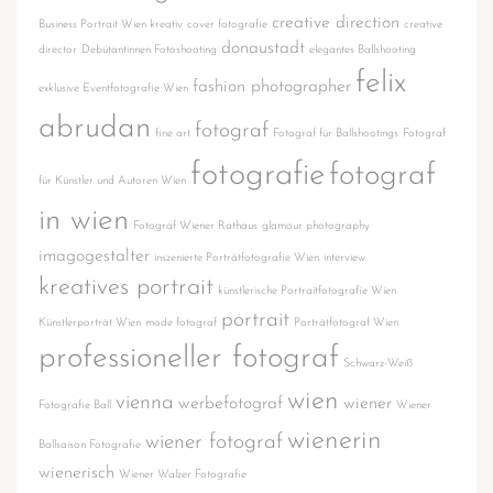
creative direction
Business Portrait Wien kreativ
cover fotografie
creative
donaustadt
director
Debütantinnen Fotoshooting
elegantes Ballshooting
felix
fashion photographer
exklusive Eventfotografie Wien
abrudan
fotograf
fine art
Fotograf für Ballshootings
Fotograf
fotografie
fotograf
für Künstler und Autoren Wien
in wien
Fotograf Wiener Rathaus
glamour photography
imagogestalter
inszenierte Porträtfotografie Wien
interview
kreatives portrait
künstlerische Portraitfotografie Wien
portrait
Künstlerporträt Wien
mode fotograf
Porträtfotograf Wien
professioneller fotograf
Schwarz-Weiß
wien
vienna
werbefotograf
wiener
Fotografie Ball
Wiener
wienerin
wiener fotograf
Ballsaison Fotografie
wienerisch
Wiener Walzer Fotografie