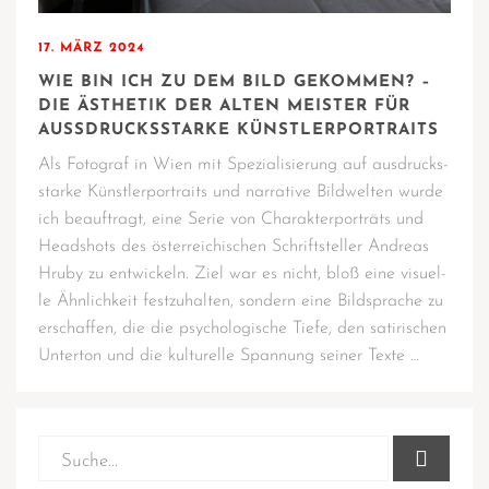
17. MÄRZ 2024
WIE BIN ICH ZU DEM BILD GEKOMMEN? –
DIE ÄSTHETIK DER ALTEN MEISTER FÜR
AUSSDRUCKSSTARKE KÜNSTLERPORTRAITS
Als Foto­graf in Wien mit Spe­zia­li­sie­rung auf aus­drucks­
star­ke Künst­ler­por­traits und nar­ra­ti­ve Bild­wel­ten wur­de
ich beauf­tragt, eine Serie von Cha­rak­t­er­por­träts und
Headshots des öster­rei­chi­schen Schrift­stel­ler Andre­as
Hru­by zu ent­wi­ckeln. Ziel war es nicht, bloß eine visu­el­
le Ähn­lich­keit fest­zu­hal­ten, son­dern eine Bild­spra­che zu
erschaf­fen, die die psy­cho­lo­gi­sche Tie­fe, den sati­ri­schen
Unter­ton und die kul­tu­rel­le Span­nung sei­ner Texte …