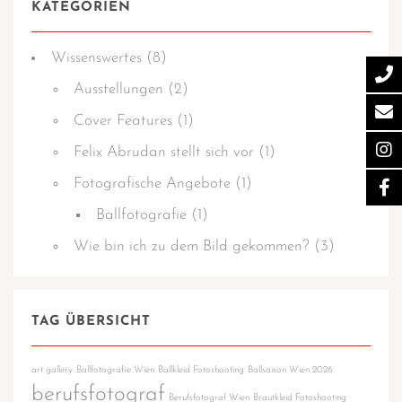
KATEGORIEN
Wissens­­wertes
(8)
Ausstellungen
(2)
Cover Features
(1)
Felix Abrudan stellt sich vor
(1)
Fotografische Angebote
(1)
Ballfotografie
(1)
Wie bin ich zu dem Bild gekommen?
(3)
TAG ÜBERSICHT
art gallery
Ballfotografie Wien
Ballkleid Fotoshooting
Ballsaison Wien 2026
berufsfotograf
Berufsfotograf Wien
Brautkleid Fotoshooting